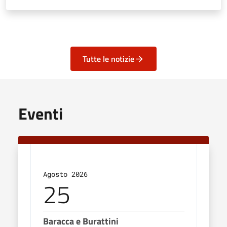
Tutte le notizie
Eventi
Agosto 2026
Sett
25
0
Baracca e Burattini
Bigl