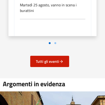
Martedì 25 agosto, vanno in scena i
Merco
burattini
Popo
Tutti gli eventi
Argomenti in evidenza