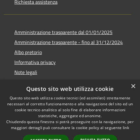
Richiesta assistenza
Amministrazione trasparente dal 01/01/2025
Amministrazione trasparente - fino al 31/12/2024
Albo pretorio
Informativa privacy
Note legali
Dichiarazione di accessibilità
×
Questo sito web utilizza cookie
Piano di miglioramento del sito
Questo sito web utilizza cookie tecnici (ed assimilati) strettamente
necessari al corretto funzionamento e alla navigazione del sito ed un
cookie tecnico analitico al solo fine di elaborare informazioni
statistiche, aggregate ed anonime.
Chiudendo questa finestra si potrà proseguire con la navigazione, per
RSS
Copyright © 2026 • Comune di
maggiori dettagli può consultare la cookie policy al seguente
link
Accessibilità
Rubiera • Powered by
Privacy
Municipium
Accesso
•