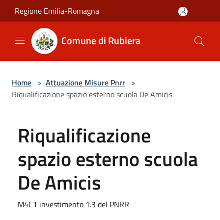
Salta al contenuto principale
Regione Emilia-Romagna
Comune di Rubiera
Home
>
Attuazione Misure Pnrr
>
Riqualificazione spazio esterno scuola De Amicis
Riqualificazione
spazio esterno scuola
De Amicis
M4C1 investimento 1.3 del PNRR