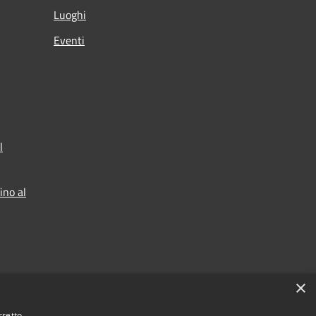
Luoghi
Eventi
l
ino al
×
rretto