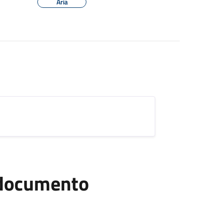
Aria
l documento