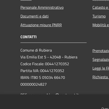
Personale Amministrativo
Catasto e
Documenti e dati
Turismo
Attuazione misure PNRR
Mobilità e
CONTATTI
Comune di Rubiera
Prenotaz
Via Emilia Est 5 - 42048 - Rubiera
Segnalazi
Codice Fiscale: 00441270352
Leggi le 
Partita IVA: 00441270352
Richiesta
IBAN: IT80 S 05034 66470
000000024827
PEC:
comune.rubiera@postecert.it
Centralino Unico: 0522 622211
Quest