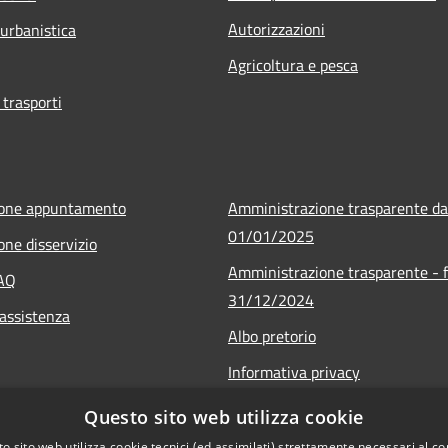
Autorizzazioni
 urbanistica
Agricoltura e pesca
 trasporti
ione appuntamento
Amministrazione trasparente da
01/01/2025
one disservizio
Amministrazione trasparente - f
FAQ
31/12/2024
 assistenza
Albo pretorio
Informativa privacy
Note legali
Questo sito web utilizza cookie
Dichiarazione di accessibilità
o sito web utilizza cookie tecnici (ed assimilati) strettamente necessari al co