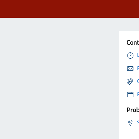
Cont
Prob