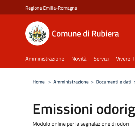
Salta al contenuto principale
Regione Emilia-Romagna
Comune di Rubiera
Amministrazione
Novità
Servizi
Vivere 
Home
>
Amministrazione
>
Documenti e dati
Emissioni odori
Modulo online per la segnalazione di odori