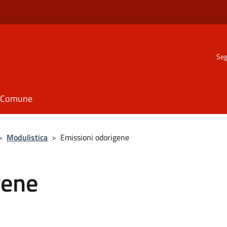
Seg
il Comune
>
Modulistica
>
Emissioni odorigene
gene