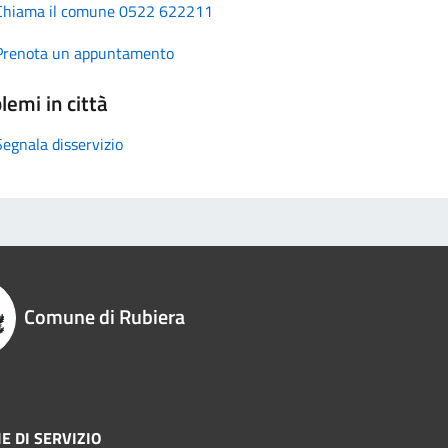
Chiama il comune 0522 622211
Prenota un appuntamento
lemi in città
Segnala disservizio
Comune di Rubiera
E DI SERVIZIO