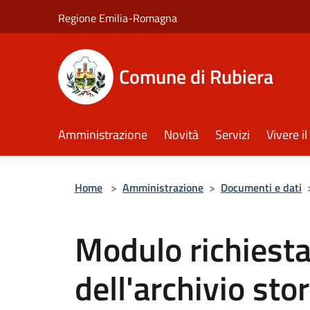
Salta al contenuto principale
Regione Emilia-Romagna
Comune di Rubiera
Amministrazione
Novità
Servizi
Vivere 
Home
>
Amministrazione
>
Documenti e dati
Modulo richiesta
dell'archivio sto