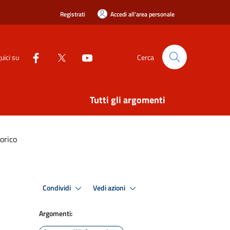
Registrati
Accedi all'area personale
uici su
Cerca
Tutti gli argomenti
torico
Condividi
Vedi azioni
Argomenti: