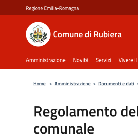
Salta al contenuto principale
Regione Emilia-Romagna
Comune di Rubiera
Amministrazione
Novità
Servizi
Vivere 
Home
>
Amministrazione
>
Documenti e dati
Regolamento del
comunale