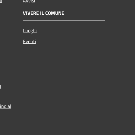
ni
Avvisi
VIVERE IL COMUNE
Luoghi
Eventi
l
ino al