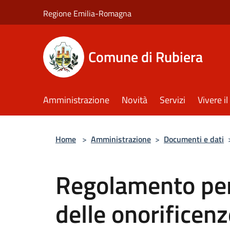
Salta al contenuto principale
Regione Emilia-Romagna
Comune di Rubiera
Amministrazione
Novità
Servizi
Vivere 
Home
>
Amministrazione
>
Documenti e dati
Regolamento per
delle onorificenz