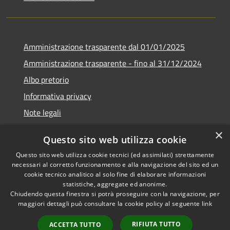
Amministrazione trasparente dal 01/01/2025
Amministrazione trasparente - fino al 31/12/2024
Albo pretorio
Informativa privacy
Note legali
Dichiarazione di accessibilità
×
Questo sito web utilizza cookie
Piano di miglioramento del sito
Questo sito web utilizza cookie tecnici (ed assimilati) strettamente
necessari al corretto funzionamento e alla navigazione del sito ed un
cookie tecnico analitico al solo fine di elaborare informazioni
statistiche, aggregate ed anonime.
Chiudendo questa finestra si potrà proseguire con la navigazione, per
RSS
Copyright © 2026 • Comune di
maggiori dettagli può consultare la cookie policy al seguente
link
Accessibilità
Rubiera • Powered by
Privacy
Municipium
Accesso
•
RIFIUTA TUTTO
ACCETTA TUTTO