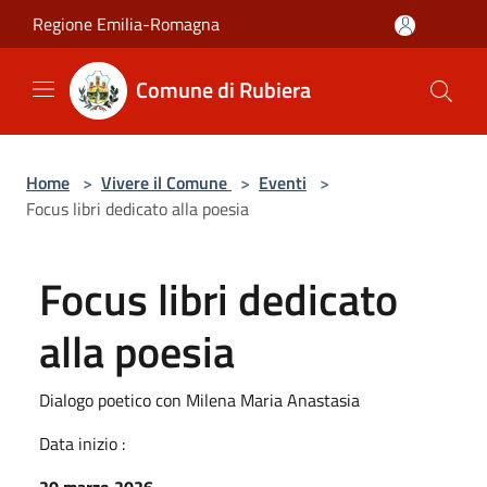
Salta al contenuto principale
Regione Emilia-Romagna
Comune di Rubiera
Home
>
Vivere il Comune
>
Eventi
>
Focus libri dedicato alla poesia
Focus libri dedicato
alla poesia
Dialogo poetico con Milena Maria Anastasia
Data inizio :
20 marzo 2026