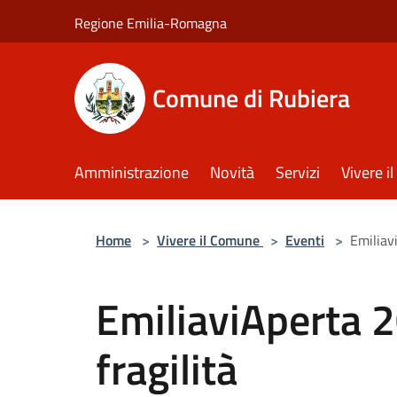
Salta al contenuto principale
Regione Emilia-Romagna
Comune di Rubiera
Amministrazione
Novità
Servizi
Vivere 
Home
>
Vivere il Comune
>
Eventi
>
Emiliavi
EmiliaviAperta 2
fragilità