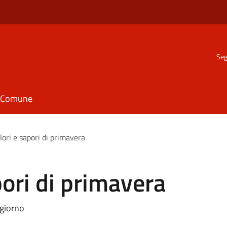
Seg
il Comune
olori e sapori di primavera
apori di primavera
 giorno