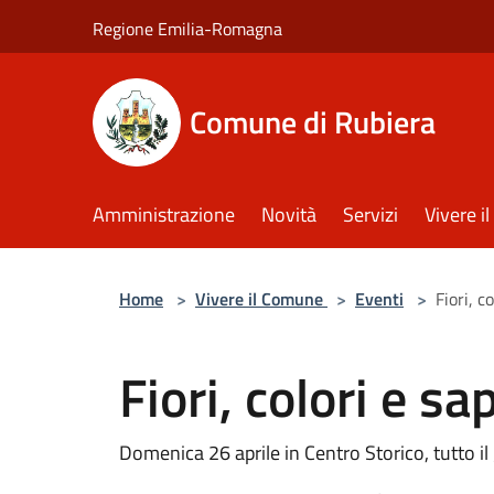
Salta al contenuto principale
Regione Emilia-Romagna
Comune di Rubiera
Amministrazione
Novità
Servizi
Vivere 
Home
>
Vivere il Comune
>
Eventi
>
Fiori, c
Fiori, colori e s
Domenica 26 aprile in Centro Storico, tutto il