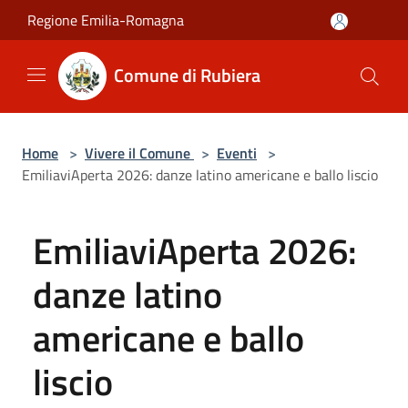
Salta al contenuto principale
Regione Emilia-Romagna
Comune di Rubiera
Home
>
Vivere il Comune
>
Eventi
>
EmiliaviAperta 2026: danze latino americane e ballo liscio
EmiliaviAperta 2026:
danze latino
americane e ballo
liscio