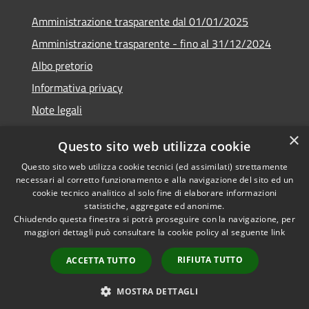
Amministrazione trasparente dal 01/01/2025
Amministrazione trasparente - fino al 31/12/2024
Albo pretorio
Informativa privacy
Note legali
Dichiarazione di accessibilità
×
Questo sito web utilizza cookie
Piano di miglioramento del sito
Questo sito web utilizza cookie tecnici (ed assimilati) strettamente
necessari al corretto funzionamento e alla navigazione del sito ed un
cookie tecnico analitico al solo fine di elaborare informazioni
statistiche, aggregate ed anonime.
Chiudendo questa finestra si potrà proseguire con la navigazione, per
RSS
Copyright © 2026 • Comune di
maggiori dettagli può consultare la cookie policy al seguente
link
Accessibilità
Rubiera • Powered by
Privacy
Municipium
Accesso
•
RIFIUTA TUTTO
ACCETTA TUTTO
Cookie
redazione
Mappa del sito
MOSTRA DETTAGLI