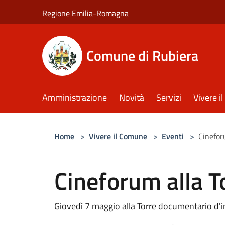
Salta al contenuto principale
Regione Emilia-Romagna
Comune di Rubiera
Amministrazione
Novità
Servizi
Vivere 
Home
>
Vivere il Comune
>
Eventi
>
Cinefor
Cineforum alla T
Giovedì 7 maggio alla Torre documentario d'