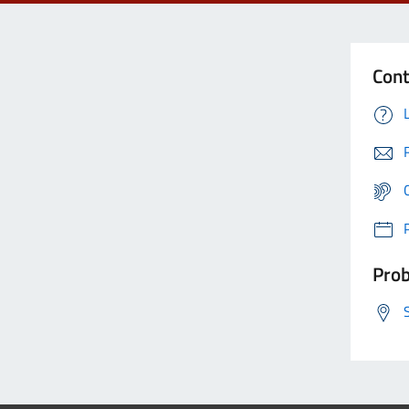
Cont
Prob