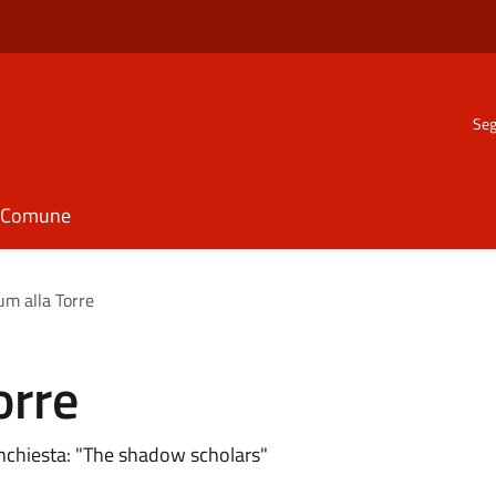
Seg
il Comune
um alla Torre
orre
inchiesta: "The shadow scholars"