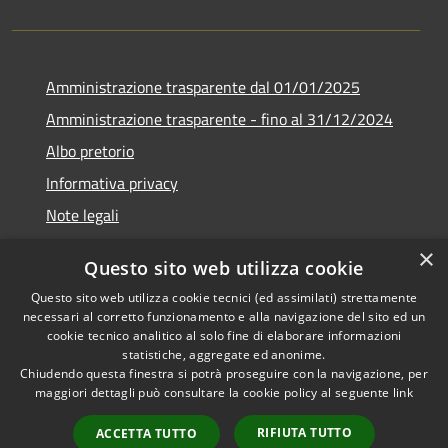
Amministrazione trasparente dal 01/01/2025
Amministrazione trasparente - fino al 31/12/2024
Albo pretorio
Informativa privacy
Note legali
Dichiarazione di accessibilità
×
Questo sito web utilizza cookie
Piano di miglioramento del sito
Questo sito web utilizza cookie tecnici (ed assimilati) strettamente
necessari al corretto funzionamento e alla navigazione del sito ed un
cookie tecnico analitico al solo fine di elaborare informazioni
statistiche, aggregate ed anonime.
Chiudendo questa finestra si potrà proseguire con la navigazione, per
RSS
Copyright © 2026 • Comune di
maggiori dettagli può consultare la cookie policy al seguente
link
Accessibilità
Rubiera • Powered by
Privacy
Municipium
Accesso
•
RIFIUTA TUTTO
ACCETTA TUTTO