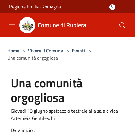
Salta al contenuto principale
Regione Emilia-Romagna
Comune di Rubiera
Home
>
Vivere il Comune
>
Eventi
>
Una comunità orgogliosa
Una comunità
orgogliosa
Giovedì 18 giugno spettacolo teatrale alla sala civica
Artemisia Gentileschi
Data inizio :