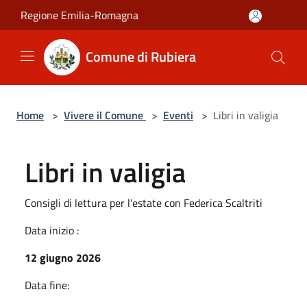
Salta al contenuto principale
Regione Emilia-Romagna
Comune di Rubiera
Home
>
Vivere il Comune
>
Eventi
>
Libri in valigia
Libri in valigia
Consigli di lettura per l'estate con Federica Scaltriti
Data inizio :
12 giugno 2026
Data fine: