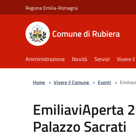
Salta al contenuto principale
Regione Emilia-Romagna
Comune di Rubiera
Amministrazione
Novità
Servizi
Vivere 
Home
>
Vivere il Comune
>
Eventi
>
Emiliavi
EmiliaviAperta 20
Palazzo Sacrati