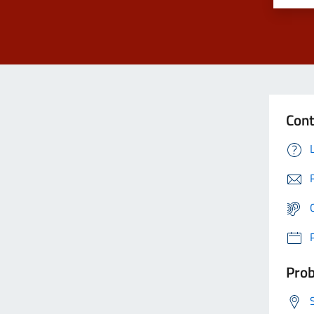
Cont
Prob