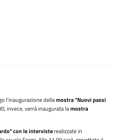
ogo l'inaugurazione della
mostra "Nuovi passi
00, invece, verrà inaugurata la
mostra
rdo" con le interviste
realizzate in
a scuola Fermi. Alle 11.00 sarà proiettato il