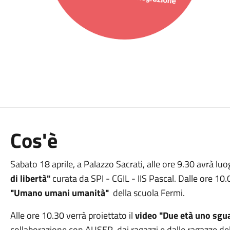
Cos'è
Sabato 18 aprile, a Palazzo Sacrati, alle ore 9.30 avrà lu
di libertà"
curata da SPI - CGIL - IIS Pascal. Dalle ore 10.
"Umano umani umanità"
della scuola Fermi.
Alle ore 10.30 verrà proiettato il
video "Due età uno sgua
collaborazione con AUSER, dai ragazzi e dalle ragazze dell