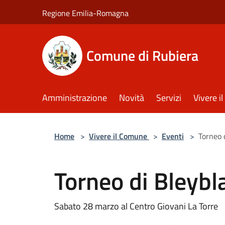
Salta al contenuto principale
Regione Emilia-Romagna
Comune di Rubiera
Amministrazione
Novità
Servizi
Vivere 
Home
>
Vivere il Comune
>
Eventi
>
Torneo 
Torneo di Bleybl
Sabato 28 marzo al Centro Giovani La Torre