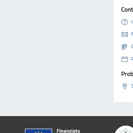
Cont
Prob