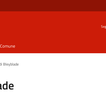
Seg
il Comune
di Bleyblade
ade