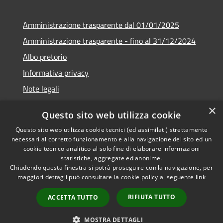
Amministrazione trasparente dal 01/01/2025
Amministrazione trasparente - fino al 31/12/2024
Albo pretorio
Informativa privacy
Note legali
Dichiarazione di accessibilità
×
Questo sito web utilizza cookie
Piano di miglioramento del sito
Questo sito web utilizza cookie tecnici (ed assimilati) strettamente
necessari al corretto funzionamento e alla navigazione del sito ed un
cookie tecnico analitico al solo fine di elaborare informazioni
statistiche, aggregate ed anonime.
Chiudendo questa finestra si potrà proseguire con la navigazione, per
RSS
Copyright © 2026 • Comune di
maggiori dettagli può consultare la cookie policy al seguente
link
Accessibilità
Rubiera • Powered by
Privacy
Municipium
Accesso
•
RIFIUTA TUTTO
ACCETTA TUTTO
Cookie
redazione
Mappa del sito
MOSTRA DETTAGLI