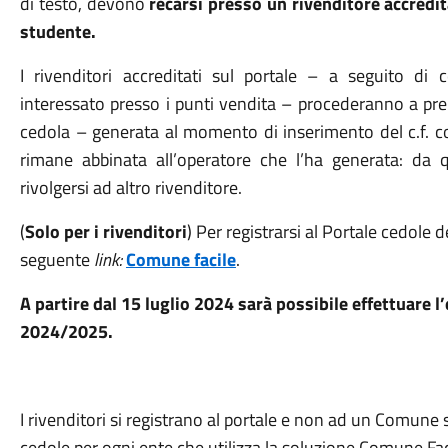
di testo, devono
recarsi presso un rivenditore accredi
studente.
I rivenditori accreditati sul portale – a seguito di
interessato presso i punti vendita – procederanno a preno
cedola – generata al momento di inserimento del c.f. 
rimane
abbinata
al
l’operatore
che l’ha generata: da q
rivolgersi ad altro rivenditore.
(
Solo per i rivenditori
) Per registrarsi al Portale cedole d
seguente
link:
Comune facile
.
A partire dal
15 luglio 2024
sarà possibile effettuare l’
2024/2025.
I rivenditori si registrano al portale e non ad un Comune 
cedole per ogni ente che utilizza la soluzione Comune Faci