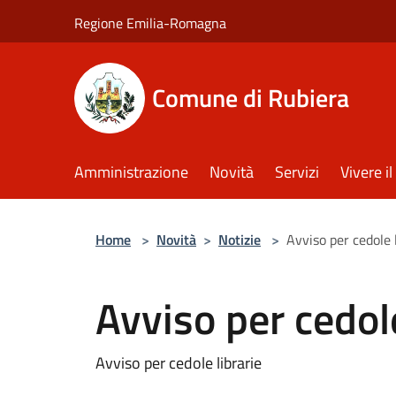
Salta al contenuto principale
Regione Emilia-Romagna
Comune di Rubiera
Amministrazione
Novità
Servizi
Vivere 
Home
>
Novità
>
Notizie
>
Avviso per cedole 
Avviso per cedole
Avviso per cedole librarie