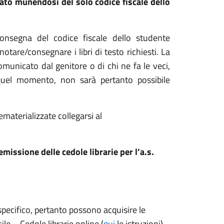
tato munendosi del solo codice fiscale dello
 consegna del codice fiscale dello studente
tare/consegnare i libri di testo richiesti.
La
comunicato dal genitore
o di chi ne fa le veci
,
uel momento, non sarà pertanto possibile
ematerializzate collegarsi al
emissione delle cedole librarie per l’a.s.
specifico, pertanto possono acquisire le
le – Cedole librarie online (
qui
le istruzioni).