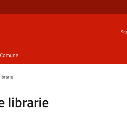
Seg
il Comune
librarie
 librarie