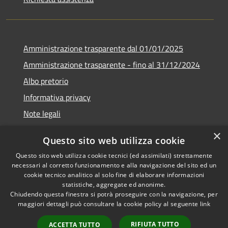
Amministrazione trasparente dal 01/01/2025
Amministrazione trasparente - fino al 31/12/2024
Albo pretorio
Informativa privacy
Note legali
Dichiarazione di accessibilità
×
Questo sito web utilizza cookie
Piano di miglioramento del sito
Questo sito web utilizza cookie tecnici (ed assimilati) strettamente
necessari al corretto funzionamento e alla navigazione del sito ed un
cookie tecnico analitico al solo fine di elaborare informazioni
statistiche, aggregate ed anonime.
Chiudendo questa finestra si potrà proseguire con la navigazione, per
RSS
Copyright © 2026 • Comune di
maggiori dettagli può consultare la cookie policy al seguente
link
Accessibilità
Rubiera • Powered by
Privacy
Municipium
Accesso
•
RIFIUTA TUTTO
ACCETTA TUTTO