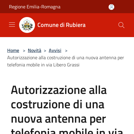
Salta al contenuto principale
Regione Emilia-Romagna
Comune di Rubiera
Home
>
Novità
>
Avvisi
>
Autorizzazione alla costruzione di una nuova antenna per
telefonia mobile in via Libero Grassi
Autorizzazione alla
costruzione di una
nuova antenna per
telefonia mobile in via