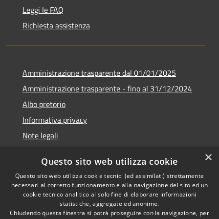
Leggi le FAQ
Richiesta assistenza
Amministrazione trasparente dal 01/01/2025
Amministrazione trasparente - fino al 31/12/2024
Albo pretorio
Informativa privacy
Note legali
Dichiarazione di accessibilità
×
Questo sito web utilizza cookie
Piano di miglioramento del sito
Questo sito web utilizza cookie tecnici (ed assimilati) strettamente
necessari al corretto funzionamento e alla navigazione del sito ed un
cookie tecnico analitico al solo fine di elaborare informazioni
statistiche, aggregate ed anonime.
Chiudendo questa finestra si potrà proseguire con la navigazione, per
RSS
Copyright © 2026 • Comune di