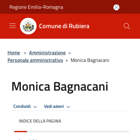
Salta al contenuto principale
Regione Emilia-Romagna
Comune di Rubiera
Home
>
Amministrazione
>
Personale amministrativo
>
Monica Bagnacani
Monica Bagnacani
Condividi
Vedi azioni
INDICE DELLA PAGINA