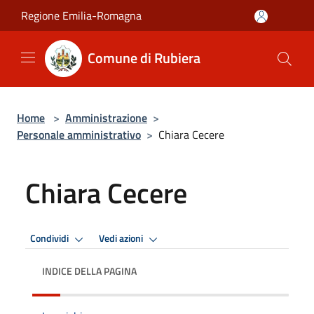
Salta al contenuto principale
Regione Emilia-Romagna
Comune di Rubiera
Home
>
Amministrazione
>
Personale amministrativo
>
Chiara Cecere
Chiara Cecere
Condividi
Vedi azioni
INDICE DELLA PAGINA