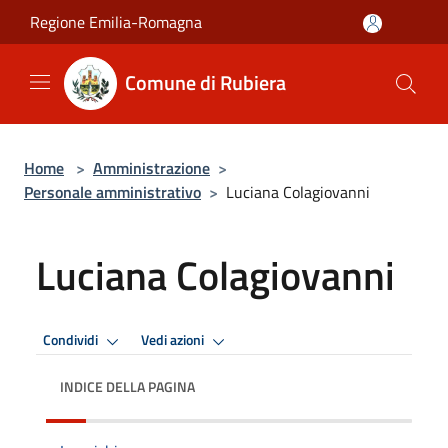
Salta al contenuto principale
Regione Emilia-Romagna
Comune di Rubiera
Home
>
Amministrazione
>
Personale amministrativo
>
Luciana Colagiovanni
Luciana Colagiovanni
Condividi
Vedi azioni
INDICE DELLA PAGINA