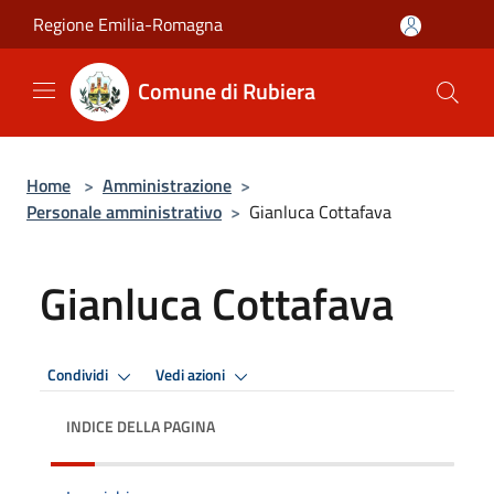
Salta al contenuto principale
Regione Emilia-Romagna
Comune di Rubiera
Home
>
Amministrazione
>
Personale amministrativo
>
Gianluca Cottafava
Gianluca Cottafava
Condividi
Vedi azioni
INDICE DELLA PAGINA