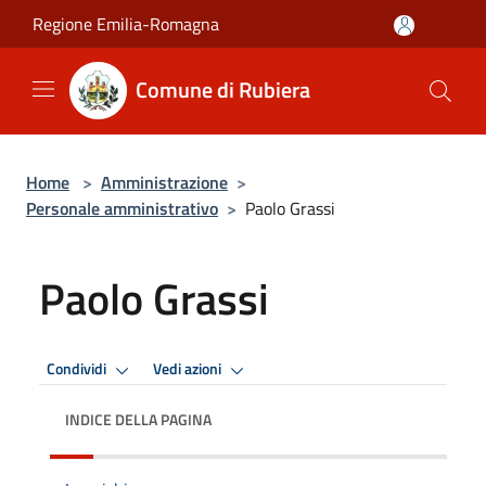
Salta al contenuto principale
Regione Emilia-Romagna
Comune di Rubiera
Home
>
Amministrazione
>
Personale amministrativo
>
Paolo Grassi
Paolo Grassi
Condividi
Vedi azioni
INDICE DELLA PAGINA