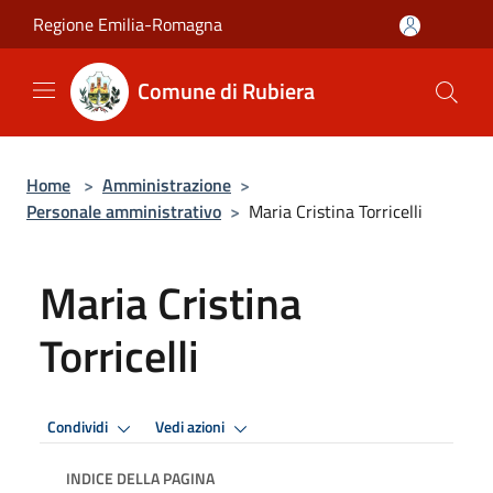
Salta al contenuto principale
Regione Emilia-Romagna
Comune di Rubiera
Home
>
Amministrazione
>
Personale amministrativo
>
Maria Cristina Torricelli
Maria Cristina
Torricelli
Condividi
Vedi azioni
INDICE DELLA PAGINA