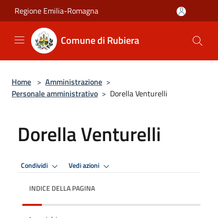
Salta al contenuto principale
Regione Emilia-Romagna
Comune di Rubiera
Home
>
Amministrazione
>
Personale amministrativo
>
Dorella Venturelli
Dorella Venturelli
Condividi
Vedi azioni
INDICE DELLA PAGINA