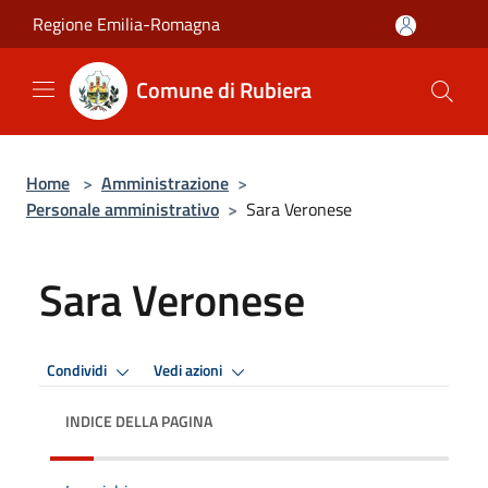
Salta al contenuto principale
Regione Emilia-Romagna
Comune di Rubiera
Home
>
Amministrazione
>
Personale amministrativo
>
Sara Veronese
Sara Veronese
Condividi
Vedi azioni
INDICE DELLA PAGINA