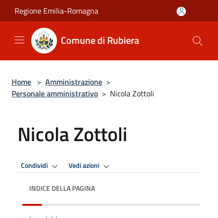
Salta al contenuto principale
Regione Emilia-Romagna
Comune di Rubiera
Home
>
Amministrazione
>
Personale amministrativo
>
Nicola Zottoli
Nicola Zottoli
Condividi
Vedi azioni
INDICE DELLA PAGINA