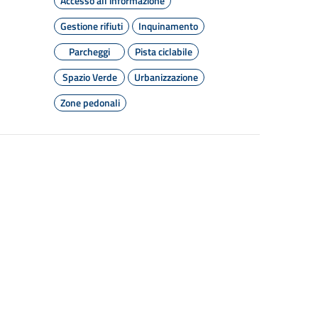
Accesso all'informazione
Gestione rifiuti
Inquinamento
Parcheggi
Pista ciclabile
Spazio Verde
Urbanizzazione
Zone pedonali