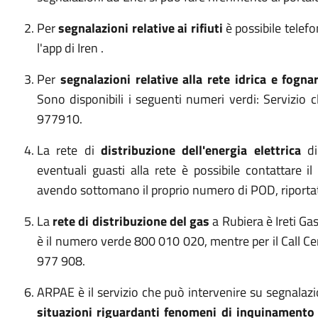
Per
segnalazioni relative ai rifiuti
è possibile tele
l'app di Iren .
Per
segnalazioni relative alla rete idrica e fogna
Sono disponibili i seguenti numeri verdi: Servizio 
977910.
La rete di
distribuzione dell'energia elettrica
di
eventuali guasti alla rete è possibile contattare
avendo sottomano il proprio numero di POD, riportat
La
rete di distribuzione del gas
a Rubiera è Ireti Gas
è il numero verde 800 010 020, mentre per il Call C
977 908.
ARPAE è il servizio che può intervenire su segnalazion
situazioni riguardanti fenomeni di inquinamento