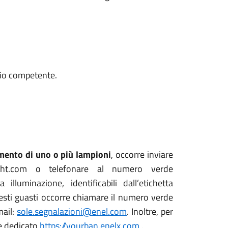
cio competente.
ento di uno o più lampioni
, occorre inviare
light.com o telefonare al numero verde
lluminazione, identificabili dall’etichetta
esti guasti occorre chiamare il numero verde
mail:
sole.segnalazioni@enel.com
. Inoltre, per
le dedicato
https://yourban.enelx.com
.