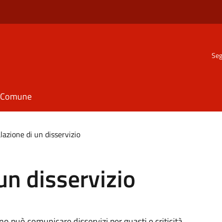
Seg
il Comune
azione di un disservizio
un disservizio
ino può comunicare disservizi per guasti e criticità