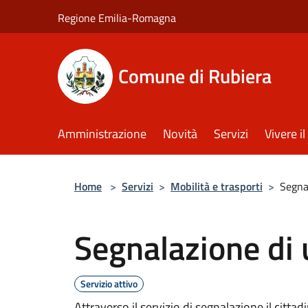
Salta al contenuto principale
Regione Emilia-Romagna
Comune di Rubiera
Amministrazione
Novità
Servizi
Vivere 
Home
>
Servizi
>
Mobilità e trasporti
>
Segnal
Segnalazione di 
Servizio attivo
Attraverso il servizio di segnalazione il cittad