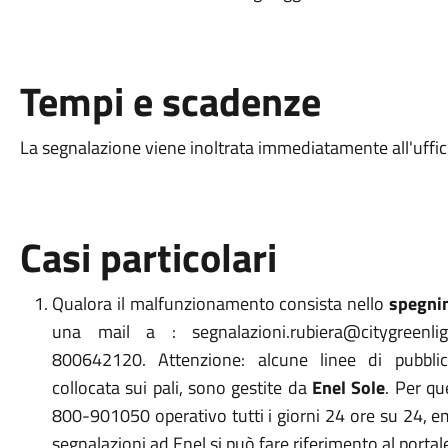
Tempi e scadenze
La segnalazione viene inoltrata immediatamente all'uffi
Casi particolari
Qualora il malfunzionamento consista nello
spegnim
una mail a :
segnalazioni.rubiera@
citygreen
800642120.
Attenzione: alcune linee di pubblica i
collocata sui pali, sono gestite da
Enel Sole
. Per qu
800-901050 operativo tutti i giorni 24 ore su 24, e
segnalazioni ad Enel si può fare riferimento al porta