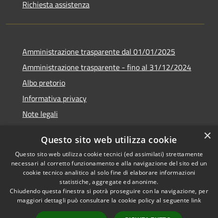
Richiesta assistenza
Amministrazione trasparente dal 01/01/2025
Amministrazione trasparente - fino al 31/12/2024
Albo pretorio
Informativa privacy
Note legali
Dichiarazione di accessibilità
×
Questo sito web utilizza cookie
Piano di miglioramento del sito
Questo sito web utilizza cookie tecnici (ed assimilati) strettamente
necessari al corretto funzionamento e alla navigazione del sito ed un
cookie tecnico analitico al solo fine di elaborare informazioni
statistiche, aggregate ed anonime.
Chiudendo questa finestra si potrà proseguire con la navigazione, per
RSS
Copyright © 2026 • Comune di
maggiori dettagli può consultare la cookie policy al seguente
link
Accessibilità
Rubiera • Powered by
Privacy
Municipium
Accesso
•