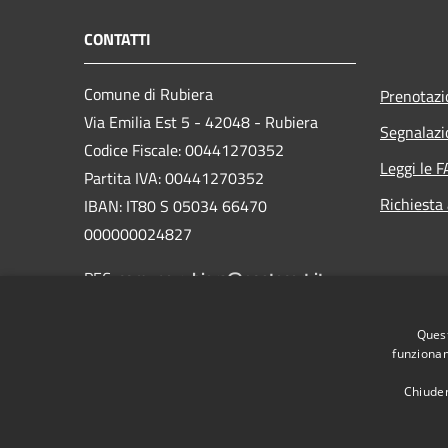
CONTATTI
Comune di Rubiera
Prenotaz
Via Emilia Est 5 - 42048 - Rubiera
Segnalazi
Codice Fiscale: 00441270352
Leggi le 
Partita IVA: 00441270352
Richiesta
IBAN: IT80 S 05034 66470
000000024827
PEC:
comune.rubiera@postecert.it
Centralino Unico: 0522 622211
Quest
funzionam
Chiuden