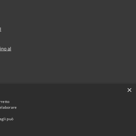
l
ino al
×
rretto
 elaborare
agli può