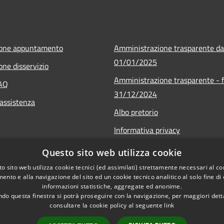
ione appuntamento
Amministrazione trasparente da
01/01/2025
one disservizio
Amministrazione trasparente - f
FAQ
31/12/2024
 assistenza
Albo pretorio
Informativa privacy
Note legali
Questo sito web utilizza cookie
Dichiarazione di accessibilità
o sito web utilizza cookie tecnici (ed assimilati) strettamente necessari al co
ento e alla navigazione del sito ed un cookie tecnico analitico al solo fine di
Piano di miglioramento del sito
informazioni statistiche, aggregate ed anonime.
do questa finestra si potrà proseguire con la navigazione, per maggiori dett
consultare la cookie policy al seguente
link