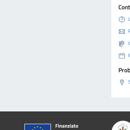
Cont
Prob