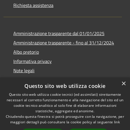
Richiesta assistenza
Amministrazione trasparente dal 01/01/2025
Amministrazione trasparente - fino al 31/12/2024
Albo pretorio
Informativa privacy
Note legali
Dichiarazione di accessibilità
×
Questo sito web utilizza cookie
Piano di miglioramento del sito
Questo sito web utilizza cookie tecnici (ed assimilati) strettamente
necessari al corretto funzionamento e alla navigazione del sito ed un
cookie tecnico analitico al solo fine di elaborare informazioni
statistiche, aggregate ed anonime.
Chiudendo questa finestra si potrà proseguire con la navigazione, per
RSS
Copyright © 2026 • Comune di
maggiori dettagli può consultare la cookie policy al seguente
link
Accessibilità
Rubiera • Powered by