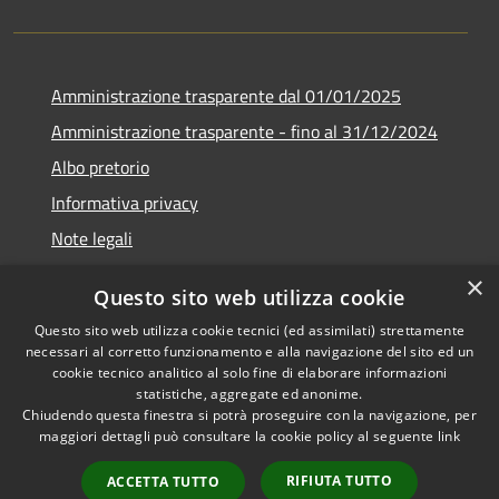
Amministrazione trasparente dal 01/01/2025
Amministrazione trasparente - fino al 31/12/2024
Albo pretorio
Informativa privacy
Note legali
Dichiarazione di accessibilità
×
Questo sito web utilizza cookie
Piano di miglioramento del sito
Questo sito web utilizza cookie tecnici (ed assimilati) strettamente
necessari al corretto funzionamento e alla navigazione del sito ed un
cookie tecnico analitico al solo fine di elaborare informazioni
statistiche, aggregate ed anonime.
Chiudendo questa finestra si potrà proseguire con la navigazione, per
RSS
Copyright © 2026 • Comune di
maggiori dettagli può consultare la cookie policy al seguente
link
Accessibilità
Rubiera • Powered by
Privacy
Municipium
Accesso
•
RIFIUTA TUTTO
ACCETTA TUTTO