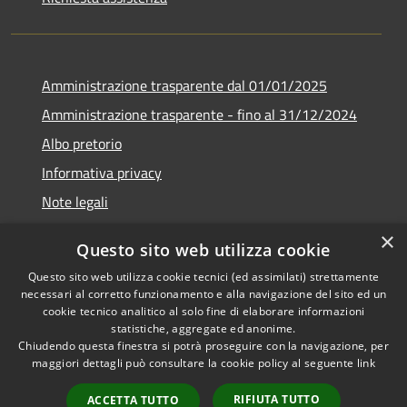
Amministrazione trasparente dal 01/01/2025
Amministrazione trasparente - fino al 31/12/2024
Albo pretorio
Informativa privacy
Note legali
Dichiarazione di accessibilità
×
Questo sito web utilizza cookie
Piano di miglioramento del sito
Questo sito web utilizza cookie tecnici (ed assimilati) strettamente
necessari al corretto funzionamento e alla navigazione del sito ed un
cookie tecnico analitico al solo fine di elaborare informazioni
statistiche, aggregate ed anonime.
Chiudendo questa finestra si potrà proseguire con la navigazione, per
RSS
Copyright © 2026 • Comune di
maggiori dettagli può consultare la cookie policy al seguente
link
Accessibilità
Rubiera • Powered by
Privacy
Municipium
Accesso
•
RIFIUTA TUTTO
ACCETTA TUTTO