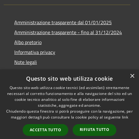
Amministrazione trasparente dal 01/01/2025
Amministrazione trasparente - fino al 31/12/2024
Albo pretorio
Informativa privacy
Note legali
Dichiarazione di accessibilità
×
Questo sito web utilizza cookie
Piano di miglioramento del sito
Questo sito web utilizza cookie tecnici (ed assimilati) strettamente
necessari al corretto funzionamento e alla navigazione del sito ed un
cookie tecnico analitico al solo fine di elaborare informazioni
statistiche, aggregate ed anonime.
Chiudendo questa finestra si potrà proseguire con la navigazione, per
RSS
Copyright © 2026 • Comune di
maggiori dettagli può consultare la cookie policy al seguente
link
Accessibilità
Rubiera • Powered by
Privacy
Municipium
Accesso
•
RIFIUTA TUTTO
ACCETTA TUTTO
Cookie
redazione