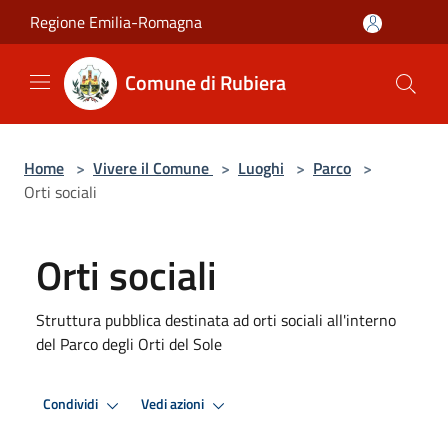
Salta al contenuto principale
Regione Emilia-Romagna
Comune di Rubiera
Home
>
Vivere il Comune
>
Luoghi
>
Parco
>
Orti sociali
Orti sociali
Struttura pubblica destinata ad orti sociali all'interno
del Parco degli Orti del Sole
Condividi
Vedi azioni