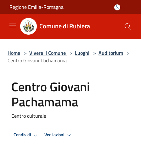
Salta al contenuto principale
Regione Emilia-Romagna
Comune di Rubiera
Home
>
Vivere il Comune
>
Luoghi
>
Auditorium
>
Centro Giovani Pachamama
Centro Giovani
Pachamama
Centro culturale
Condividi
Vedi azioni