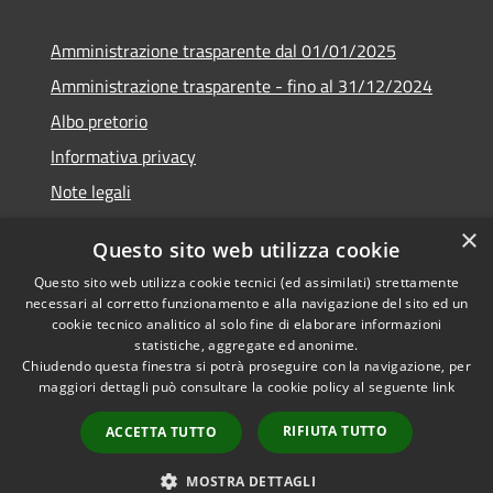
Amministrazione trasparente dal 01/01/2025
Amministrazione trasparente - fino al 31/12/2024
Albo pretorio
Informativa privacy
Note legali
Dichiarazione di accessibilità
×
Questo sito web utilizza cookie
Piano di miglioramento del sito
Questo sito web utilizza cookie tecnici (ed assimilati) strettamente
necessari al corretto funzionamento e alla navigazione del sito ed un
cookie tecnico analitico al solo fine di elaborare informazioni
statistiche, aggregate ed anonime.
Chiudendo questa finestra si potrà proseguire con la navigazione, per
RSS
Copyright © 2026 • Comune di
maggiori dettagli può consultare la cookie policy al seguente
link
Accessibilità
Rubiera • Powered by
Privacy
Municipium
Accesso
•
RIFIUTA TUTTO
ACCETTA TUTTO
Cookie
redazione
Mappa del sito
MOSTRA DETTAGLI