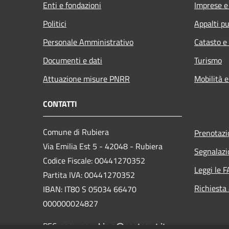
Enti e fondazioni
Imprese 
Politici
Appalti pu
Personale Amministrativo
Catasto e
Documenti e dati
Turismo
Attuazione misure PNRR
Mobilità e
CONTATTI
Comune di Rubiera
Prenotaz
Via Emilia Est 5 - 42048 - Rubiera
Segnalazi
Codice Fiscale: 00441270352
Leggi le 
Partita IVA: 00441270352
Richiesta
IBAN: IT80 S 05034 66470
000000024827
PEC:
comune.rubiera@postecert.it