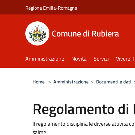
Salta al contenuto principale
Regione Emilia-Romagna
Comune di Rubiera
Amministrazione
Novità
Servizi
Vivere 
Home
>
Amministrazione
>
Documenti e dati
Regolamento di P
Il regolamento disciplina le diverse attività c
salme