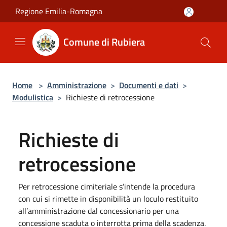
Salta al contenuto principale
Regione Emilia-Romagna
Comune di Rubiera
Home
>
Amministrazione
>
Documenti e dati
>
Modulistica
>
Richieste di retrocessione
Richieste di
retrocessione
Per retrocessione cimiteriale s’intende la procedura
con cui si rimette in disponibilità un loculo restituito
all’amministrazione dal concessionario per una
concessione scaduta o interrotta prima della scadenza.