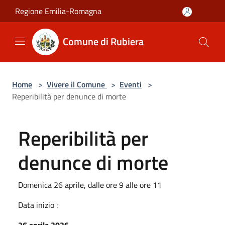
Salta al contenuto principale
Regione Emilia-Romagna
Comune di Rubiera
Home
>
Vivere il Comune
>
Eventi
>
Reperibilità per denunce di morte
Reperibilità per
denunce di morte
Domenica 26 aprile, dalle ore 9 alle ore 11
Data inizio :
26 aprile 2026