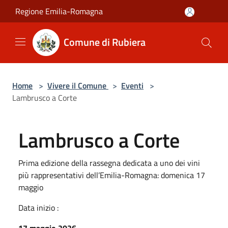
Salta al contenuto principale
Regione Emilia-Romagna
Comune di Rubiera
Home
>
Vivere il Comune
>
Eventi
>
Lambrusco a Corte
Lambrusco a Corte
Prima edizione della rassegna dedicata a uno dei vini
più rappresentativi dell’Emilia-Romagna: domenica 17
maggio
Data inizio :
17 maggio 2026