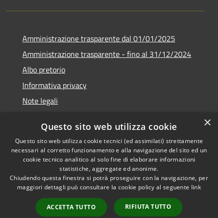
Amministrazione trasparente dal 01/01/2025
Amministrazione trasparente - fino al 31/12/2024
Albo pretorio
Informativa privacy
Note legali
Dichiarazione di accessibilità
×
Questo sito web utilizza cookie
Piano di miglioramento del sito
Questo sito web utilizza cookie tecnici (ed assimilati) strettamente
necessari al corretto funzionamento e alla navigazione del sito ed un
cookie tecnico analitico al solo fine di elaborare informazioni
statistiche, aggregate ed anonime.
Chiudendo questa finestra si potrà proseguire con la navigazione, per
RSS
Copyright © 2026 • Comune di
maggiori dettagli può consultare la cookie policy al seguente
link
Accessibilità
Rubiera • Powered by
Privacy
Municipium
Accesso
•
RIFIUTA TUTTO
ACCETTA TUTTO
Cookie
redazione