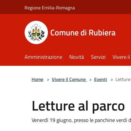
Salta al contenuto principale
Regione Emilia-Romagna
Comune di Rubiera
Amministrazione
Novità
Servizi
Vivere 
Home
>
Vivere il Comune
>
Eventi
>
Letture
Letture al parco
Venerdì 19 giugno, presso le panchine verdi d