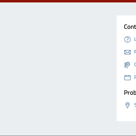
Cont
Prob