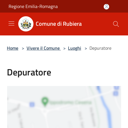
Salta al contenuto principale
Regione Emilia-Romagna
Comune di Rubiera
Home
>
Vivere il Comune
>
Luoghi
>
Depuratore
Depuratore