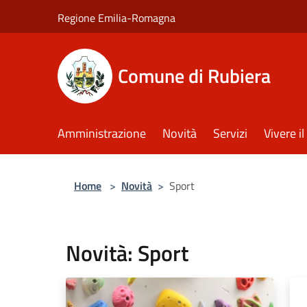
Salta al contenuto principale
Regione Emilia-Romagna
Comune di Rubiera
Amministrazione
Novità
Servizi
Vivere 
Home
>
Novità
>
Sport
Novità: Sport