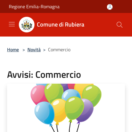
Salta al contenuto principale
Regione Emilia-Romagna
Comune di Rubiera
Home
>
Novità
>
Commercio
Avvisi: Commercio