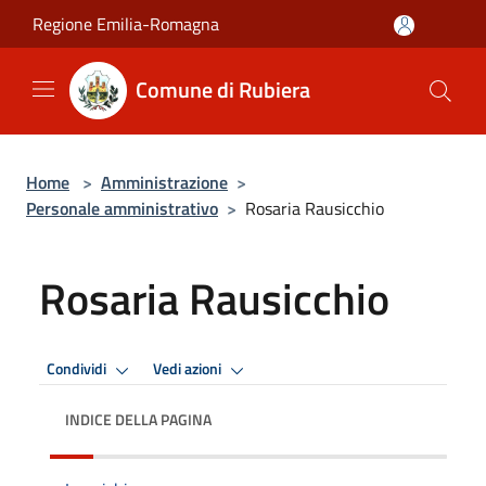
Salta al contenuto principale
Regione Emilia-Romagna
Comune di Rubiera
Home
>
Amministrazione
>
Personale amministrativo
>
Rosaria Rausicchio
Rosaria Rausicchio
Condividi
Vedi azioni
INDICE DELLA PAGINA